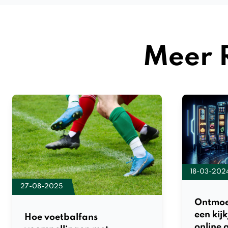
Meer 
18-03-202
27-08-2025
Ontmoe
een kij
Hoe voetbalfans
online 