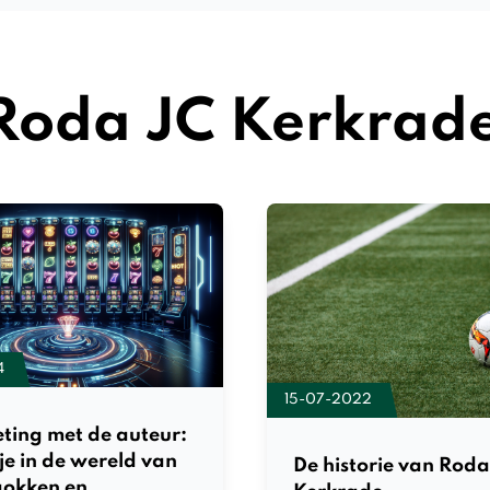
Roda JC Kerkrade
4
15-07-2022
ting met de auteur:
kje in de wereld van
De historie van Roda
gokken en