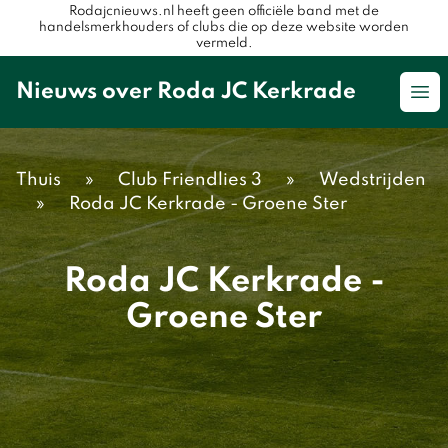
Rodajcnieuws.nl heeft geen officiële band met de
handelsmerkhouders of clubs die op deze website worden
vermeld.
Nieuws over Roda JC Kerkrade
Op
Thuis
»
Club Friendlies 3
»
Wedstrijden
»
Roda JC Kerkrade - Groene Ster
Roda JC Kerkrade -
Groene Ster