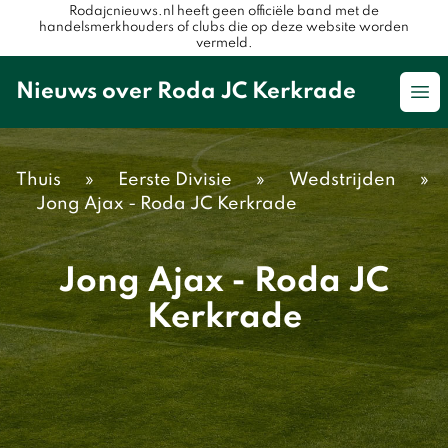
Rodajcnieuws.nl heeft geen officiële band met de
handelsmerkhouders of clubs die op deze website worden
vermeld.
Nieuws over Roda JC Kerkrade
Op
Thuis
»
Eerste Divisie
»
Wedstrijden
»
Jong Ajax - Roda JC Kerkrade
Jong Ajax - Roda JC
Kerkrade