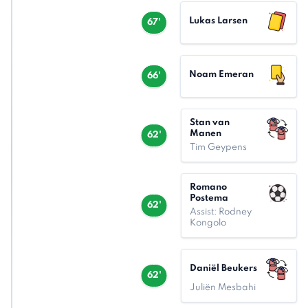
Lukas Larsen
67'
Noam Emeran
66'
Stan van
Manen
62'
Tim Geypens
Romano
Postema
62'
Assist: Rodney
Kongolo
Daniël Beukers
62'
Juliën Mesbahi