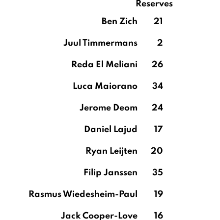
Reserves
Ben Zich
21
Juul Timmermans
2
Reda El Meliani
26
Luca Maiorano
34
Jerome Deom
24
Daniel Lajud
17
Ryan Leijten
20
Filip Janssen
35
Rasmus Wiedesheim-Paul
19
Jack Cooper-Love
16