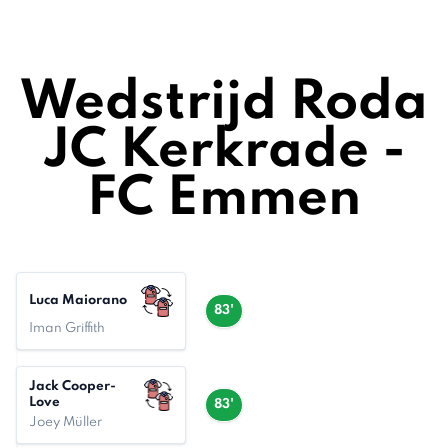
Wedstrijd Roda
JC Kerkrade -
FC Emmen
Luca Maiorano
83'
Iman Griffith
Jack Cooper-
Love
83'
Joey Müller