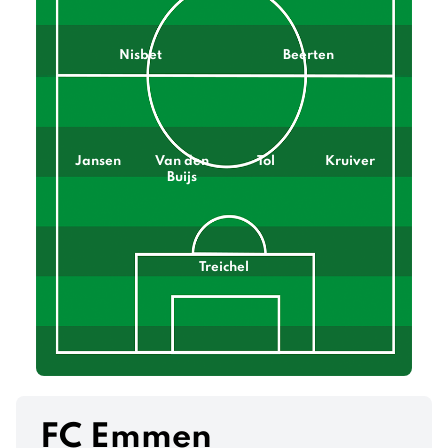
Nisbet
Beerten
Jansen
Van den
Tol
Kruiver
Buijs
Treichel
FC Emmen