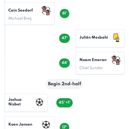
Cain Seedorf
61'
Michael Breij
Juliën Mesbahi
47'
Noam Emeran
46'
Chiel Sunder
Begin 2nd-half
Joshua
45' +1'
Nisbet
Koen Jansen
17'