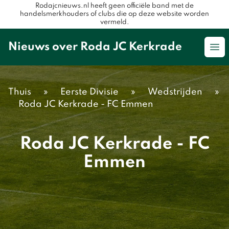
Rodajcnieuws.nl heeft geen officiële band met de
handelsmerkhouders of clubs die op deze website worden
vermeld.
Nieuws over Roda JC Kerkrade
Op
Thuis
»
Eerste Divisie
»
Wedstrijden
»
Roda JC Kerkrade - FC Emmen
Roda JC Kerkrade - FC
Emmen