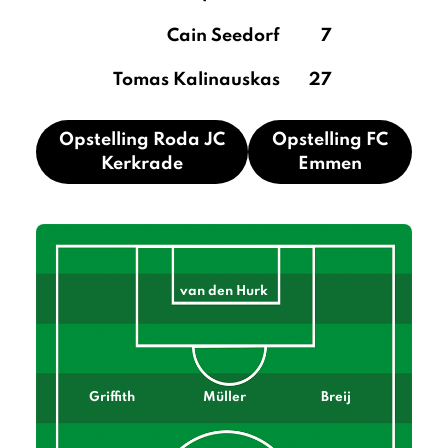
Cain Seedorf
7
Tomas Kalinauskas
27
Opstelling Roda JC
Opstelling FC
Kerkrade
Emmen
van den Hurk
Griffith
Müller
Breij