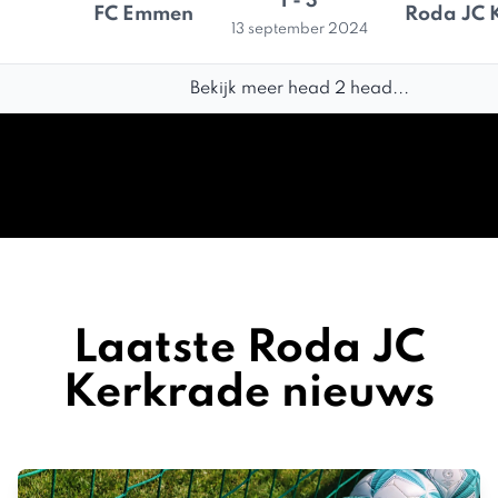
1 - 3
FC Emmen
Roda JC 
13 september 2024
Bekijk meer head 2 head...
Laatste Roda JC
Kerkrade nieuws