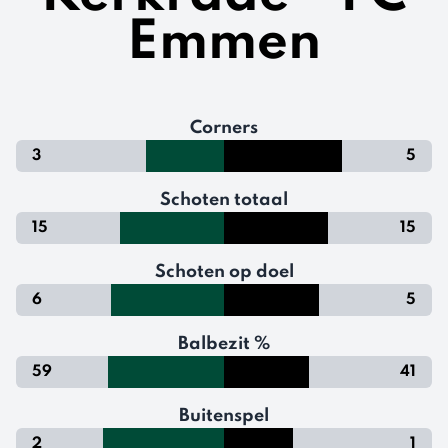
Emmen
Corners
3
5
Schoten totaal
15
15
Schoten op doel
6
5
Balbezit %
59
41
Buitenspel
2
1