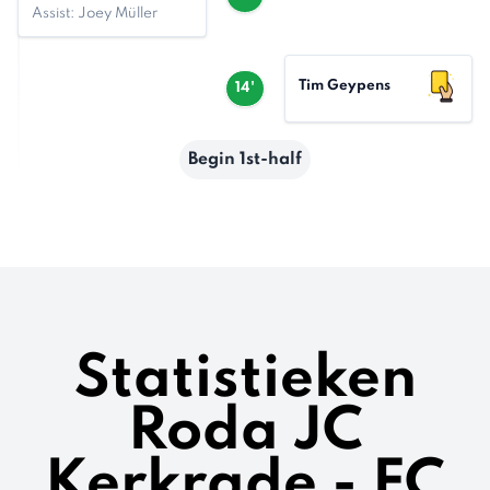
Assist: Joey Müller
Tim Geypens
14'
Begin 1st-half
Statistieken
Roda JC
Kerkrade - FC