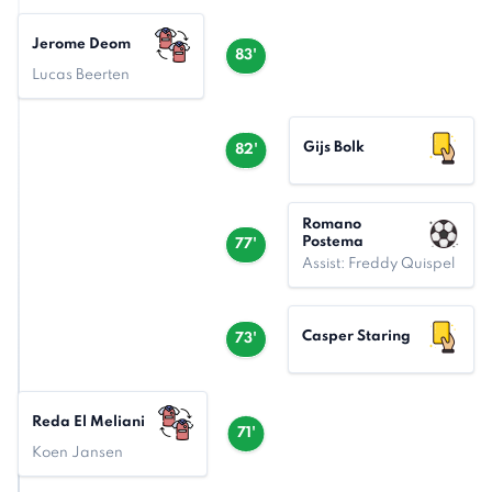
Jerome Deom
83'
Lucas Beerten
Gijs Bolk
82'
Romano
Postema
77'
Assist: Freddy Quispel
Casper Staring
73'
Reda El Meliani
71'
Koen Jansen