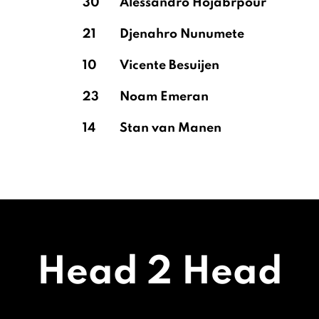
30
Alessandro Hojabrpour
21
Djenahro Nunumete
10
Vicente Besuijen
23
Noam Emeran
14
Stan van Manen
Head 2 Head