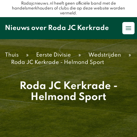
Rodajcnieuws.nl heeft geen officiële band met de
handelsmerkhouders of clubs die op deze website worden
vermeld.
Nieuws over Roda JC Kerkrade
Op
Thuis
»
Eerste Divisie
»
Wedstrijden
»
Roda JC Kerkrade - Helmond Sport
Roda JC Kerkrade -
Helmond Sport